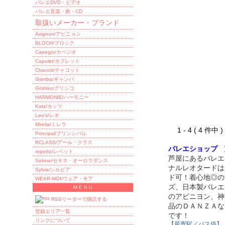
バレエDVD・ビデオ
バレエ音楽・曲・CD
取扱いメーカー・ブランド
Avignon/アビニョン
BLOCH/ブロック
Capegio/カペジオ
Capulet/カプレット
Chacott/チャコット
Gamba/ギャンバ
Grishko/グリシコ
HARMONIE/ハーモニー
Katz/カッツ
Leo's/レオ
Mirella/ミレラ
1 - 4 ( 4 件中
Principal/プリンシパル
RCLASS/アール・クラス
バレエショップ 
repetto/レペット
芦屋にあるバレエ
Sekine/セキネ・オーロラダンス
ナルレオタードは
Sylvia/シルビア
ド可！着心地◎の
WEAR-MOI/ウェア・モア
ズ、日本製バレエ
ＭＥＮＵ
のアビニヨン、神
RSSリーダーで購読する
品のＤＡＮＺＡな
登録エリア一覧
です！
リンクについて
【最寄駅／バス停】