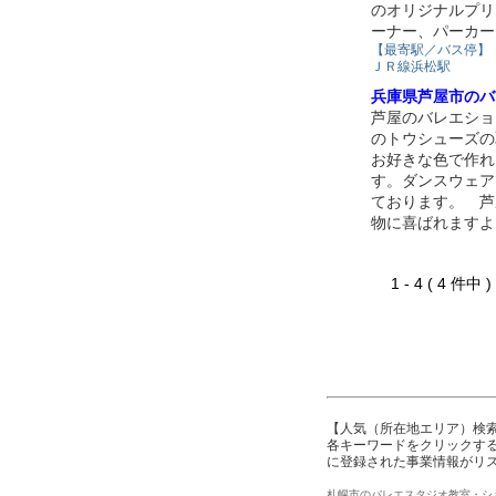
のオリジナルプリ
ーナー、パーカー
【最寄駅／バス停】
ＪＲ線浜松駅
兵庫県芦屋市のバ
芦屋のバレエショ
のトウシューズの
お好きな色で作れ
す。ダンスウェア
ております。 芦
物に喜ばれますよ
1 - 4 ( 4 件中
【人気（所在地エリア）検
各キーワードをクリックする
に登録された事業情報がリ
札幌市のバレエスタジオ教室・シ