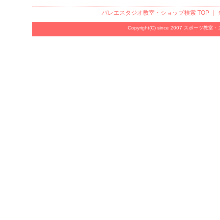
バレエスタジオ教室・ショップ検索
TOP ｜
Copyright(C) since 2007
スポーツ教室・