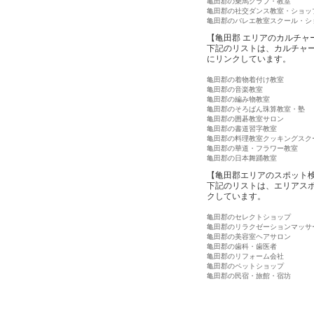
亀田郡の乗馬クラブ・教室
亀田郡の社交ダンス教室・ショッ
亀田郡のバレエ教室スクール・シ
【亀田郡 エリアのカルチャ
下記のリストは、カルチャ
にリンクしています。
亀田郡の着物着付け教室
亀田郡の音楽教室
亀田郡の編み物教室
亀田郡のそろばん珠算教室・塾
亀田郡の囲碁教室サロン
亀田郡の書道習字教室
亀田郡の料理教室クッキングスク
亀田郡の華道・フラワー教室
亀田郡の日本舞踊教室
【亀田郡エリアのスポット
下記のリストは、エリアス
クしています。
亀田郡のセレクトショップ
亀田郡のリラクゼーションマッサ
亀田郡の美容室ヘアサロン
亀田郡の歯科・歯医者
亀田郡のリフォーム会社
亀田郡のペットショップ
亀田郡の民宿・旅館・宿坊