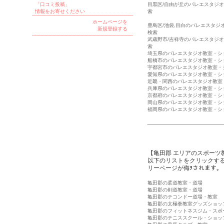
「口コミ投稿」
目黒区/自由が丘のバレエスタジ
情報をお寄せください
索
ホームページを
豊島区/池袋,目白のバレエスタジ
新規登録する
検索
武蔵野市/吉祥寺のバレエスタジ
索
埼玉県のバレエスタジオ教室・シ
船橋市のバレエスタジオ教室・シ
宇都宮市のバレエスタジオ教室・
愛知県のバレエスタジオ教室・シ
近畿・関西のバレエスタジオ教室
兵庫県のバレエスタジオ教室・シ
京都府のバレエスタジオ教室・シ
岡山県のバレエスタジオ教室・シ
福岡県のバレエスタジオ教室・シ
【亀田郡 エリアのスポーツ
以下のリストをクリックす
リーページが侮ｦされます。
亀田郡の柔道教室・道場
亀田郡の剣道教室・道場
亀田郡のテコンドー道場・教室
亀田郡の太極拳教室グッズショッ
亀田郡のフィットネスジム・スポ
亀田郡のテニススクール・ショッ