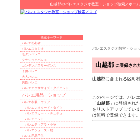
山越郡
の
バレエスタジオ教室・ショップ検索
／ホーム
検索キーワード
バレエ初心者
バレエスタジオ教室・ショ
バレエスタジオ
モダンバレエ
クラシックバレエ
山越郡
に登録され
コンテンポラリーダンス
子供バレエ
大人バレエ
山越郡
に含まれる区町
男性バレエ
バレエエクササイズ・ダイエット
バレエ用品・ショップ
このページでは、バレ
バレエ衣装・ウェア
「
山越郡
」に登録され
バレエレオタード・タイツ
をリストアップしてい
バレエスカート・チュチュ
は無料で登録できます
バレエニット
バレエティアラ・小物
バレエシューズ・靴
バレエ用品子供