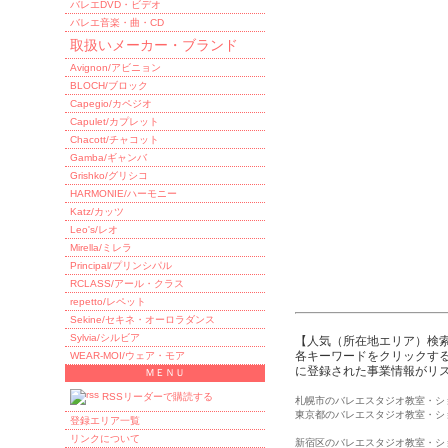
バレエDVD・ビデオ
バレエ音楽・曲・CD
取扱いメーカー・ブランド
Avignon/アビニョン
BLOCH/ブロック
Capegio/カペジオ
Capulet/カプレット
Chacott/チャコット
Gamba/ギャンバ
Grishko/グリシコ
HARMONIE/ハーモニー
Katz/カッツ
Leo's/レオ
Mirella/ミレラ
Principal/プリンシパル
RCLASS/アール・クラス
repetto/レペット
Sekine/セキネ・オーロラダンス
Sylvia/シルビア
【人気（所在地エリア）検
各キーワードをクリックする
WEAR-MOI/ウェア・モア
に登録された事業情報がリ
ＭＥＮＵ
RSSリーダーで購読する
札幌市のバレエスタジオ教室・シ
東京都のバレエスタジオ教室・シ
登録エリア一覧
リンクについて
新宿区のバレエスタジオ教室・シ