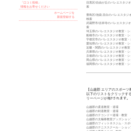
「口コミ投稿」
目黒区/自由が丘のバレエスタジ
情報をお寄せください
索
ホームページを
豊島区/池袋,目白のバレエスタジ
新規登録する
検索
武蔵野市/吉祥寺のバレエスタジ
索
埼玉県のバレエスタジオ教室・シ
船橋市のバレエスタジオ教室・シ
宇都宮市のバレエスタジオ教室・
愛知県のバレエスタジオ教室・シ
近畿・関西のバレエスタジオ教室
兵庫県のバレエスタジオ教室・シ
京都府のバレエスタジオ教室・シ
岡山県のバレエスタジオ教室・シ
福岡県のバレエスタジオ教室・シ
【山越郡 エリアのスポーツ
以下のリストをクリックす
リーページが侮ｦされます。
山越郡の柔道教室・道場
山越郡の剣道教室・道場
山越郡のテコンドー道場・教室
山越郡の太極拳教室グッズショッ
山越郡のフィットネスジム・スポ
山越郡のテニススクール・ショッ