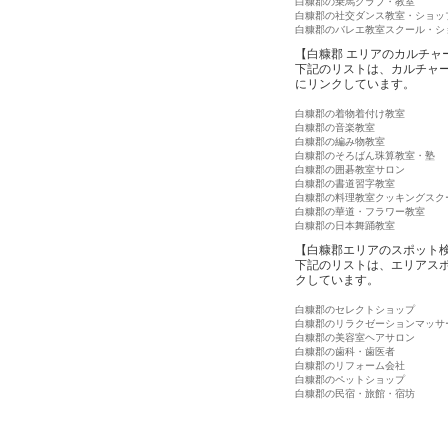
白糠郡の乗馬クラブ・教室
白糠郡の社交ダンス教室・ショッ
白糠郡のバレエ教室スクール・シ
【白糠郡 エリアのカルチャ
下記のリストは、カルチャ
にリンクしています。
白糠郡の着物着付け教室
白糠郡の音楽教室
白糠郡の編み物教室
白糠郡のそろばん珠算教室・塾
白糠郡の囲碁教室サロン
白糠郡の書道習字教室
白糠郡の料理教室クッキングスク
白糠郡の華道・フラワー教室
白糠郡の日本舞踊教室
【白糠郡エリアのスポット
下記のリストは、エリアス
クしています。
白糠郡のセレクトショップ
白糠郡のリラクゼーションマッサ
白糠郡の美容室ヘアサロン
白糠郡の歯科・歯医者
白糠郡のリフォーム会社
白糠郡のペットショップ
白糠郡の民宿・旅館・宿坊