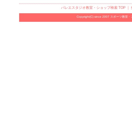
バレエスタジオ教室・ショップ検索
TOP ｜
Copyright(C) since 2007
スポーツ教室・