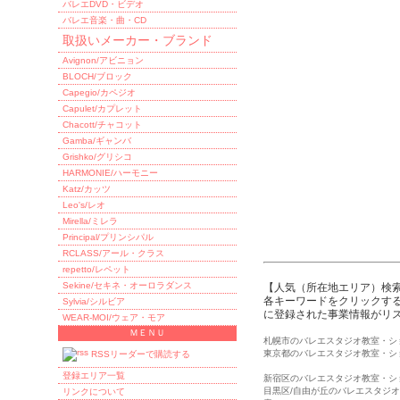
バレエDVD・ビデオ
バレエ音楽・曲・CD
取扱いメーカー・ブランド
Avignon/アビニョン
BLOCH/ブロック
Capegio/カペジオ
Capulet/カプレット
Chacott/チャコット
Gamba/ギャンバ
Grishko/グリシコ
HARMONIE/ハーモニー
Katz/カッツ
Leo's/レオ
Mirella/ミレラ
Principal/プリンシパル
RCLASS/アール・クラス
repetto/レペット
Sekine/セキネ・オーロラダンス
【人気（所在地エリア）検
各キーワードをクリックする
Sylvia/シルビア
に登録された事業情報がリ
WEAR-MOI/ウェア・モア
ＭＥＮＵ
札幌市のバレエスタジオ教室・シ
東京都のバレエスタジオ教室・シ
RSSリーダーで購読する
登録エリア一覧
新宿区のバレエスタジオ教室・シ
目黒区/自由が丘のバレエスタジ
リンクについて