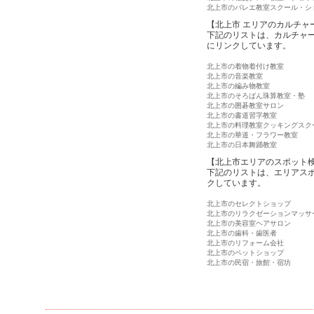
北上市のバレエ教室スクール・シ
【北上市 エリアのカルチャ
下記のリストは、カルチャ
にリンクしています。
北上市の着物着付け教室
北上市の音楽教室
北上市の編み物教室
北上市のそろばん珠算教室・塾
北上市の囲碁教室サロン
北上市の書道習字教室
北上市の料理教室クッキングスク
北上市の華道・フラワー教室
北上市の日本舞踊教室
【北上市エリアのスポット
下記のリストは、エリアス
クしています。
北上市のセレクトショップ
北上市のリラクゼーションマッサ
北上市の美容室ヘアサロン
北上市の歯科・歯医者
北上市のリフォーム会社
北上市のペットショップ
北上市の民宿・旅館・宿坊