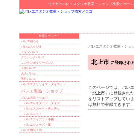
北上市
の
バレエスタジオ教室・ショップ検索
／ホーム
検索キーワード
バレエ初心者
バレエスタジオ教室・ショ
バレエスタジオ
モダンバレエ
クラシックバレエ
北上市
に登録され
コンテンポラリーダンス
子供バレエ
大人バレエ
男性バレエ
バレエエクササイズ・ダイエット
このページでは、バレ
バレエ用品・ショップ
「
北上市
」に登録され
バレエ衣装・ウェア
をリストアップしてい
バレエレオタード・タイツ
は無料で登録できます
バレエスカート・チュチュ
バレエニット
バレエティアラ・小物
バレエシューズ・靴
バレエ用品子供