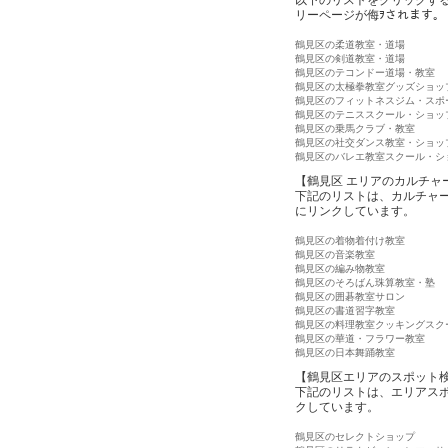
リーページが侮ｦされます。
鶴見区の柔道教室・道場
鶴見区の剣道教室・道場
鶴見区のテコンドー道場・教室
鶴見区の太極拳教室グッズショッ
鶴見区のフィットネスジム・スポ
鶴見区のテニススクール・ショッ
鶴見区の乗馬クラブ・教室
鶴見区の社交ダンス教室・ショッ
鶴見区のバレエ教室スクール・シ
【鶴見区 エリアのカルチャ
下記のリストは、カルチャ
にリンクしています。
鶴見区の着物着付け教室
鶴見区の音楽教室
鶴見区の編み物教室
鶴見区のそろばん珠算教室・塾
鶴見区の囲碁教室サロン
鶴見区の書道習字教室
鶴見区の料理教室クッキングスク
鶴見区の華道・フラワー教室
鶴見区の日本舞踊教室
【鶴見区エリアのスポット
下記のリストは、エリアス
クしています。
鶴見区のセレクトショップ