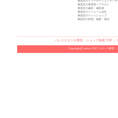
鶴見区のリラクゼーションマッサ
鶴見区の美容室ヘアサロン
鶴見区の歯科・歯医者
鶴見区のリフォーム会社
鶴見区のペットショップ
鶴見区の民宿・旅館・宿坊
バレエスタジオ教室・ショップ検索
TOP ｜
Copyright(C) since 2007
スポーツ教室・