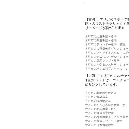
【古河市 エリアのスポーツ
以下のリストをクリックす
リーページが侮ｦされます。
古河市の柔道教室・道場
古河市の剣道教室・道場
古河市のテコンドー道場・教室
古河市の太極拳教室グッズショッ
古河市のフィットネスジム・スポ
古河市のテニススクール・ショッ
古河市の乗馬クラブ・教室
古河市の社交ダンス教室・ショッ
古河市のバレエ教室スクール・シ
【古河市 エリアのカルチャ
下記のリストは、カルチャ
にリンクしています。
古河市の着物着付け教室
古河市の音楽教室
古河市の編み物教室
古河市のそろばん珠算教室・塾
古河市の囲碁教室サロン
古河市の書道習字教室
古河市の料理教室クッキングスク
古河市の華道・フラワー教室
古河市の日本舞踊教室