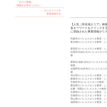
「口コミ投稿」
情報をお寄せください
ホームページを
新規登録する
【人気（所在地エリア）検
各キーワードをクリックする
に登録された事業情報がリ
札幌市のバレエスタジオ教室・シ
東京都のバレエスタジオ教室・シ
新宿区のバレエスタジオ教室・シ
目黒区/自由が丘のバレエスタジ
索
豊島区/池袋,目白のバレエスタジ
検索
武蔵野市/吉祥寺のバレエスタジ
索
埼玉県のバレエスタジオ教室・シ
船橋市のバレエスタジオ教室・シ
宇都宮市のバレエスタジオ教室・
愛知県のバレエスタジオ教室・シ
近畿・関西のバレエスタジオ教室
兵庫県のバレエスタジオ教室・シ
京都府のバレエスタジオ教室・シ
岡山県のバレエスタジオ教室・シ
福岡県のバレエスタジオ教室・シ