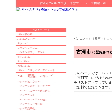
古河市
の
バレエスタジオ教室・ショップ検索
／ホーム
検索キーワード
バレエ初心者
バレエスタジオ教室・ショ
バレエスタジオ
モダンバレエ
クラシックバレエ
古河市
に登録され
コンテンポラリーダンス
子供バレエ
大人バレエ
男性バレエ
バレエエクササイズ・ダイエット
このページでは、バレ
バレエ用品・ショップ
「
古河市
」に登録され
バレエ衣装・ウェア
をリストアップしてい
バレエレオタード・タイツ
は無料で登録できます
バレエスカート・チュチュ
バレエニット
バレエティアラ・小物
バレエシューズ・靴
バレエ用品子供