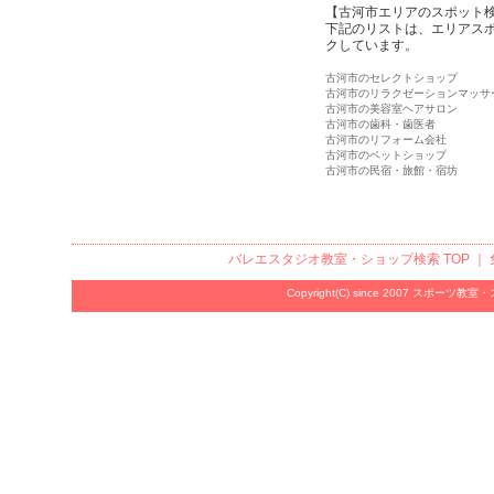
【古河市エリアのスポット
下記のリストは、エリアス
クしています。
古河市のセレクトショップ
古河市のリラクゼーションマッサ
古河市の美容室ヘアサロン
古河市の歯科・歯医者
古河市のリフォーム会社
古河市のペットショップ
古河市の民宿・旅館・宿坊
バレエスタジオ教室・ショップ検索
TOP ｜
Copyright(C) since 2007
スポーツ教室・