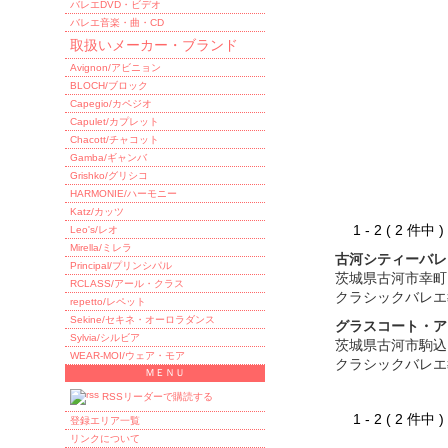
バレエDVD・ビデオ
バレエ音楽・曲・CD
取扱いメーカー・ブランド
Avignon/アビニョン
BLOCH/ブロック
Capegio/カペジオ
Capulet/カプレット
Chacott/チャコット
Gamba/ギャンバ
Grishko/グリシコ
HARMONIE/ハーモニー
Katz/カッツ
1 - 2 ( 2 件中
Leo's/レオ
Mirella/ミレラ
古河シティーバレ
Principal/プリンシパル
茨城県古河市幸町
RCLASS/アール・クラス
クラシックバレエ
repetto/レペット
Sekine/セキネ・オーロラダンス
グラスコート・ア
Sylvia/シルビア
茨城県古河市駒込
WEAR-MOI/ウェア・モア
クラシックバレエ
ＭＥＮＵ
RSSリーダーで購読する
1 - 2 ( 2 件中
登録エリア一覧
リンクについて