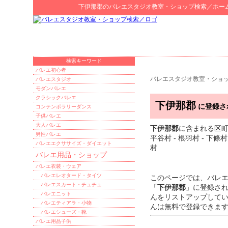
下伊那郡
の
バレエスタジオ教室・ショップ検索
／ホー
検索キーワード
バレエ初心者
バレエスタジオ教室・ショ
バレエスタジオ
モダンバレエ
クラシックバレエ
下伊那郡
に登録さ
コンテンポラリーダンス
子供バレエ
大人バレエ
下伊那郡
に含まれる区町村：
男性バレエ
平谷村 - 根羽村 - 下條村 
バレエエクササイズ・ダイエット
村
バレエ用品・ショップ
バレエ衣装・ウェア
バレエレオタード・タイツ
このページでは、バレ
バレエスカート・チュチュ
「
下伊那郡
」に登録さ
バレエニット
んをリストアップして
バレエティアラ・小物
んは無料で登録できま
バレエシューズ・靴
バレエ用品子供