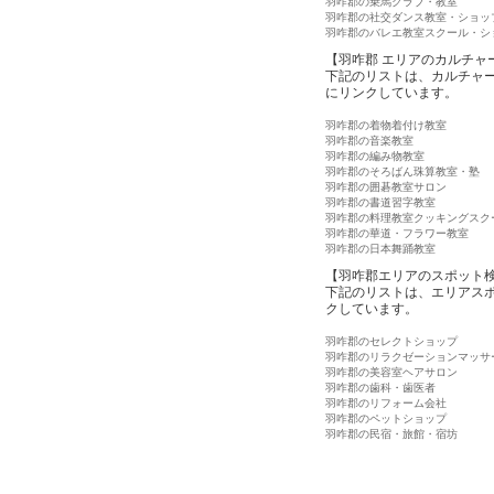
羽咋郡の乗馬クラブ・教室
羽咋郡の社交ダンス教室・ショッ
羽咋郡のバレエ教室スクール・シ
【羽咋郡 エリアのカルチャ
下記のリストは、カルチャ
にリンクしています。
羽咋郡の着物着付け教室
羽咋郡の音楽教室
羽咋郡の編み物教室
羽咋郡のそろばん珠算教室・塾
羽咋郡の囲碁教室サロン
羽咋郡の書道習字教室
羽咋郡の料理教室クッキングスク
羽咋郡の華道・フラワー教室
羽咋郡の日本舞踊教室
【羽咋郡エリアのスポット
下記のリストは、エリアス
クしています。
羽咋郡のセレクトショップ
羽咋郡のリラクゼーションマッサ
羽咋郡の美容室ヘアサロン
羽咋郡の歯科・歯医者
羽咋郡のリフォーム会社
羽咋郡のペットショップ
羽咋郡の民宿・旅館・宿坊