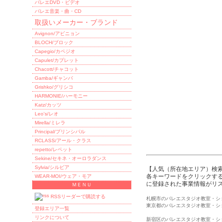
バレエDVD・ビデオ
バレエ音楽・曲・CD
取扱いメーカー・ブランド
Avignon/アビニョン
BLOCH/ブロック
Capegio/カペジオ
Capulet/カプレット
Chacott/チャコット
Gamba/ギャンバ
Grishko/グリシコ
HARMONIE/ハーモニー
Katz/カッツ
Leo's/レオ
Mirella/ミレラ
Principal/プリンシパル
RCLASS/アール・クラス
repetto/レペット
Sekine/セキネ・オーロラダンス
Sylvia/シルビア
【人気（所在地エリア）検
各キーワードをクリックする
WEAR-MOI/ウェア・モア
に登録された事業情報がリ
ＭＥＮＵ
RSSリーダーで購読する
札幌市のバレエスタジオ教室・シ
東京都のバレエスタジオ教室・シ
登録エリア一覧
リンクについて
新宿区のバレエスタジオ教室・シ