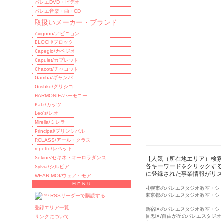
バレエDVD・ビデオ
バレエ音楽・曲・CD
取扱いメーカー・ブランド
Avignon/アビニョン
BLOCH/ブロック
Capegio/カペジオ
Capulet/カプレット
Chacott/チャコット
Gamba/ギャンバ
Grishko/グリシコ
HARMONIE/ハーモニー
Katz/カッツ
Leo's/レオ
Mirella/ミレラ
Principal/プリンシパル
RCLASS/アール・クラス
repetto/レペット
Sekine/セキネ・オーロラダンス
【人気（所在地エリア）検
各キーワードをクリックする
Sylvia/シルビア
に登録された事業情報がリ
WEAR-MOI/ウェア・モア
ＭＥＮＵ
札幌市のバレエスタジオ教室・シ
東京都のバレエスタジオ教室・シ
RSSリーダーで購読する
登録エリア一覧
新宿区のバレエスタジオ教室・シ
目黒区/自由が丘のバレエスタジ
リンクについて