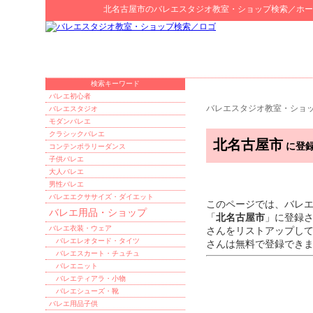
北名古屋市
の
バレエスタジオ教室・ショップ検索
／ホー
検索キーワード
バレエ初心者
バレエスタジオ教室・ショ
バレエスタジオ
モダンバレエ
クラシックバレエ
北名古屋市
に登録
コンテンポラリーダンス
子供バレエ
大人バレエ
男性バレエ
バレエエクササイズ・ダイエット
このページでは、バレ
バレエ用品・ショップ
「
北名古屋市
」に登録
バレエ衣装・ウェア
さんをリストアップし
バレエレオタード・タイツ
さんは無料で登録でき
バレエスカート・チュチュ
バレエニット
バレエティアラ・小物
バレエシューズ・靴
バレエ用品子供