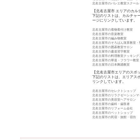
北名古屋市のバレエ教室スクール
【北名古屋市 エリアのカル
下記のリストは、カルチャ
ージにリンクしています。
北名古屋市の着物着付け教室
北名古屋市の音楽教室
北名古屋市の編み物教室
北名古屋市のそろばん珠算教室・
北名古屋市の囲碁教室サロン
北名古屋市の書道習字教室
北名古屋市の料理教室クッキング
北名古屋市の華道・フラワー教室
北名古屋市の日本舞踊教室
【北名古屋市エリアのスポ
下記のリストは、エリアス
リンクしています。
北名古屋市のセレクトショップ
北名古屋市のリラクゼーションマ
北名古屋市の美容室ヘアサロン
北名古屋市の歯科・歯医者
北名古屋市のリフォーム会社
北名古屋市のペットショップ
北名古屋市の民宿・旅館・宿坊