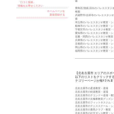
索
「口コミ投稿」
情報をお寄せください
豊島区/池袋,目白のバレエスタジ
ホームページを
検索
新規登録する
武蔵野市/吉祥寺のバレエスタジ
索
埼玉県のバレエスタジオ教室・シ
船橋市のバレエスタジオ教室・シ
宇都宮市のバレエスタジオ教室・
愛知県のバレエスタジオ教室・シ
近畿・関西のバレエスタジオ教室
兵庫県のバレエスタジオ教室・シ
京都府のバレエスタジオ教室・シ
岡山県のバレエスタジオ教室・シ
福岡県のバレエスタジオ教室・シ
【北名古屋市 エリアのスポ
以下のリストをクリックす
テゴリーページが侮ｦされま
北名古屋市の柔道教室・道場
北名古屋市の剣道教室・道場
北名古屋市のテコンドー道場・教
北名古屋市の太極拳教室グッズシ
北名古屋市のフィットネスジム・
北名古屋市のテニススクール・シ
北名古屋市の乗馬クラブ・教室
北名古屋市の社交ダンス教室・シ