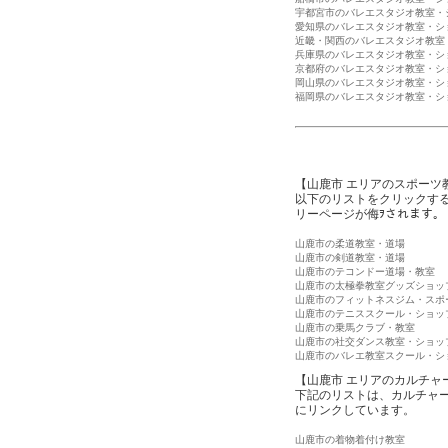
宇都宮市のバレエスタジオ教室・
愛知県のバレエスタジオ教室・シ
近畿・関西のバレエスタジオ教室
兵庫県のバレエスタジオ教室・シ
京都府のバレエスタジオ教室・シ
岡山県のバレエスタジオ教室・シ
福岡県のバレエスタジオ教室・シ
【山鹿市 エリアのスポーツ
以下のリストをクリックす
リーページが侮ｦされます。
山鹿市の柔道教室・道場
山鹿市の剣道教室・道場
山鹿市のテコンドー道場・教室
山鹿市の太極拳教室グッズショッ
山鹿市のフィットネスジム・スポ
山鹿市のテニススクール・ショッ
山鹿市の乗馬クラブ・教室
山鹿市の社交ダンス教室・ショッ
山鹿市のバレエ教室スクール・シ
【山鹿市 エリアのカルチャ
下記のリストは、カルチャ
にリンクしています。
山鹿市の着物着付け教室