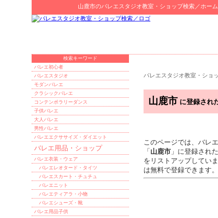
山鹿市
の
バレエスタジオ教室・ショップ検索
／ホーム
検索キーワード
バレエ初心者
バレエスタジオ教室・ショ
バレエスタジオ
モダンバレエ
クラシックバレエ
山鹿市
に登録され
コンテンポラリーダンス
子供バレエ
大人バレエ
男性バレエ
バレエエクササイズ・ダイエット
このページでは、バレ
バレエ用品・ショップ
「
山鹿市
」に登録され
バレエ衣装・ウェア
をリストアップしてい
バレエレオタード・タイツ
は無料で登録できます
バレエスカート・チュチュ
バレエニット
バレエティアラ・小物
バレエシューズ・靴
バレエ用品子供