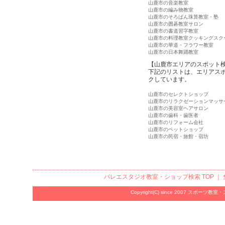
山鹿市の音楽教室
山鹿市の編み物教室
山鹿市のそろばん珠算教室・塾
山鹿市の囲碁教室サロン
山鹿市の書道習字教室
山鹿市の料理教室クッキングスク
山鹿市の華道・フラワー教室
山鹿市の日本舞踊教室
【山鹿市エリアのスポット
下記のリストは、エリアス
クしています。
山鹿市のセレクトショップ
山鹿市のリラクゼーションマッサ
山鹿市の美容室ヘアサロン
山鹿市の歯科・歯医者
山鹿市のリフォーム会社
山鹿市のペットショップ
山鹿市の民宿・旅館・宿坊
バレエスタジオ教室・ショップ検索
TOP ｜
Copyright(C) since 2007
スポーツ教室・