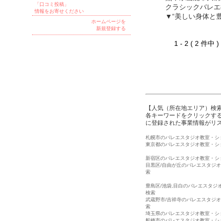
「口コミ投稿」
クラシックバレエ
情報をお寄せください
▼“美しい身体と
ホームページを
新規登録する
1 - 2 ( 2 件中
【人気（所在地エリア）検
各キーワードをクリックする
に登録された事業情報がリ
札幌市のバレエスタジオ教室・シ
東京都のバレエスタジオ教室・シ
新宿区のバレエスタジオ教室・シ
目黒区/自由が丘のバレエスタジ
索
豊島区/池袋,目白のバレエスタジ
検索
武蔵野市/吉祥寺のバレエスタジ
索
埼玉県のバレエスタジオ教室・シ
船橋市のバレエスタジオ教室・シ