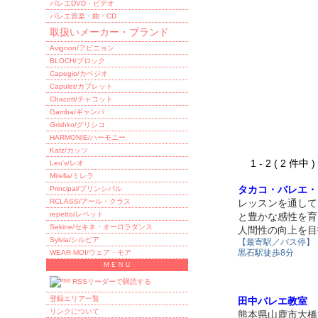
バレエDVD・ビデオ
バレエ音楽・曲・CD
取扱いメーカー・ブランド
Avignon/アビニョン
BLOCH/ブロック
Capegio/カペジオ
Capulet/カプレット
Chacott/チャコット
Gamba/ギャンバ
Grishko/グリシコ
HARMONIE/ハーモニー
Katz/カッツ
1 - 2 ( 2 件中
Leo's/レオ
Mirella/ミレラ
タカコ・バレエ・
Principal/プリンシパル
RCLASS/アール・クラス
レッスンを通して
repetto/レペット
と豊かな感性を育
Sekine/セキネ・オーロラダンス
人間性の向上を目
Sylvia/シルビア
【最寄駅／バス停】
黒石駅徒歩8分
WEAR-MOI/ウェア・モア
ＭＥＮＵ
RSSリーダーで購読する
登録エリア一覧
田中バレエ教室
リンクについて
熊本県山鹿市大橋