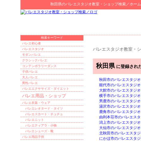
秋田県
の
バレエスタジオ教室・ショップ検索
／ホーム
検索キーワード
バレエ初心者
バレエスタジオ教室・
バレエスタジオ
モダンバレエ
クラシックバレエ
秋田県
に登録され
コンテンポラリーダンス
子供バレエ
大人バレエ
秋田市のバレエスタジオ
男性バレエ
能代市のバレエスタジオ
バレエエクササイズ・ダイエット
大館市のバレエスタジオ
バレエ用品・ショップ
横手市のバレエスタジオ
男鹿市のバレエスタジオ
バレエ衣装・ウェア
湯沢市のバレエスタジオ
バレエレオタード・タイツ
鹿角市のバレエスタジオ
バレエスカート・チュチュ
由利本荘市のバレエスタ
バレエニット
潟上市のバレエスタジオ
バレエティアラ・小物
大仙市のバレエスタジオ
バレエシューズ・靴
北秋田市のバレエスタジ
バレエ用品子供
にかほ市のバレエスタジ