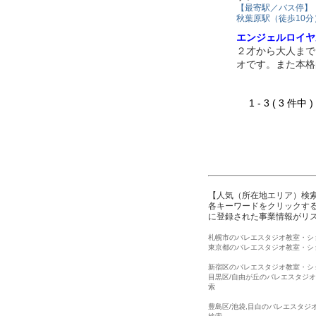
【最寄駅／バス停】
秋葉原駅（徒歩10分
エンジェルロイヤ
２才から大人まで
オです。また本格
1 - 3 ( 3 件中
【人気（所在地エリア）検
各キーワードをクリックする
に登録された事業情報がリ
札幌市のバレエスタジオ教室・シ
東京都のバレエスタジオ教室・シ
新宿区のバレエスタジオ教室・シ
目黒区/自由が丘のバレエスタジ
索
豊島区/池袋,目白のバレエスタジ