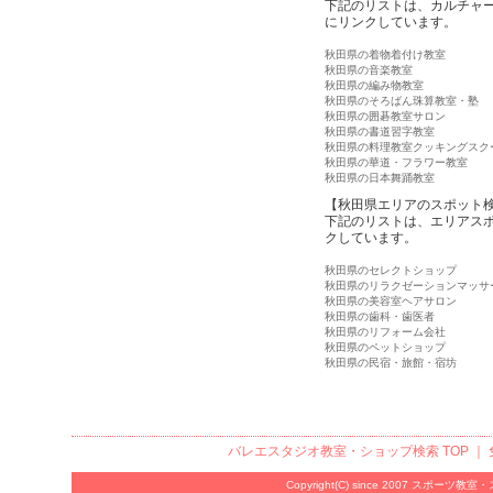
下記のリストは、カルチャ
にリンクしています。
秋田県の着物着付け教室
秋田県の音楽教室
秋田県の編み物教室
秋田県のそろばん珠算教室・塾
秋田県の囲碁教室サロン
秋田県の書道習字教室
秋田県の料理教室クッキングスク
秋田県の華道・フラワー教室
秋田県の日本舞踊教室
【秋田県エリアのスポット
下記のリストは、エリアス
クしています。
秋田県のセレクトショップ
秋田県のリラクゼーションマッサ
秋田県の美容室ヘアサロン
秋田県の歯科・歯医者
秋田県のリフォーム会社
秋田県のペットショップ
秋田県の民宿・旅館・宿坊
バレエスタジオ教室・ショップ検索
TOP ｜
Copyright(C) since 2007
スポーツ教室・