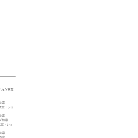
された事業
検索
教室・ショ
検索
プ検索
教室・ショ
検索
検索