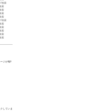
プ検索
検索
検索
検索
検索
プ検索
検索
検索
検索
検索
検索
ージが侮ｦ
ンクしていま