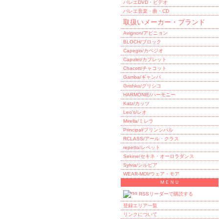
バレエDVD・ビデオ
バレエ音楽・曲・CD
取扱いメーカー・ブランド
Avignon/アビニョン
BLOCH/ブロック
Capegio/カペジオ
Capulet/カプレット
Chacott/チャコット
Gamba/ギャンバ
Grishko/グリシコ
HARMONIE/ハーモニー
Katz/カッツ
Leo's/レオ
Mirella/ミレラ
Principal/プリンシパル
RCLASS/アール・クラス
repetto/レペット
Sekine/セキネ・オーロラダンス
Sylvia/シルビア
WEAR-MOI/ウェア・モア
ＭＥＮＵ
RSSリーダーで購読する
登録エリア一覧
リンクについて