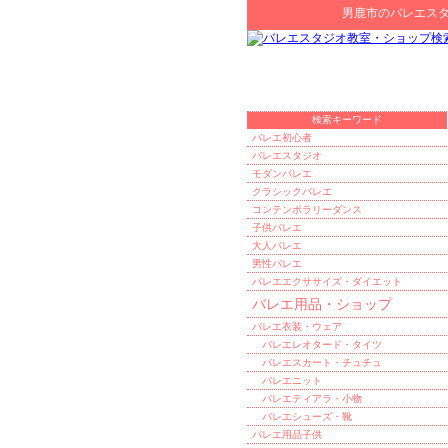
男鹿市
の
バレエス
検索キーワード
バレエ初心者
バレエスタジオ
モダンバレエ
クラシックバレエ
コンテンポラリーダンス
子供バレエ
大人バレエ
男性バレエ
バレエエクササイズ・ダイエット
バレエ用品・ショップ
バレエ衣装・ウェア
バレエレオタード・タイツ
バレエスカート・チュチュ
バレエニット
バレエティアラ・小物
バレエシューズ・靴
バレエ用品子供